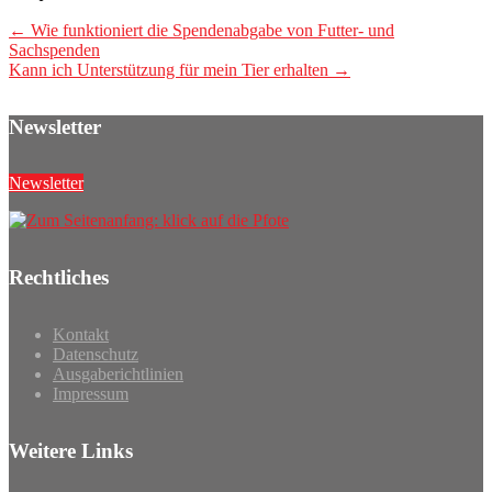
Post
←
Wie funktioniert die Spendenabgabe von Futter- und
Sachspenden
navigation
Kann ich Unterstützung für mein Tier erhalten
→
Newsletter
Newsletter
Rechtliches
Kontakt
Datenschutz
Ausgaberichtlinien
Impressum
Weitere Links