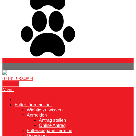
07195-9824899
Spenden
Menu
Futter für mein Tier
Wichtig zu wissen
Anmelden
Antrag stellen
Online Antrag
Futterausgabe Termine
Downloads