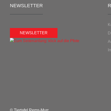
NEWSLETTER
R
K
NEWSLETTER
D
A
I
© Tiertafel Rems-Murr