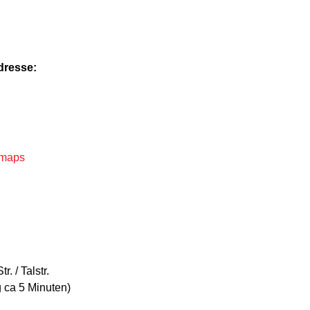
dresse:
kmaps
. / Talstr.
 ca 5 Minuten)