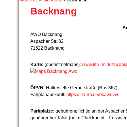
Backnang
A
AWO Backnang
Aspacher Str. 32
71522 Backnang
Karte:
(openstreetmaps):
www.tita-rm.de/awob
ÖPVN:
Halterstelle Gerberstraße (Bus 367)
Fahplanauskunft:
https://tita-rm.de/bkawovvs
Parkplätze:
gebührenpflichtig an der Asbacher Str
gebührenfrei Talstr (beim Checkpoint – Fussweg