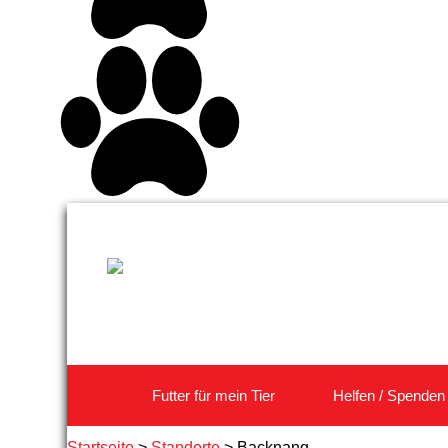
Futter für mein Tier
Helfen / Spenden
Startseite
>
Standorte
>
Backnang